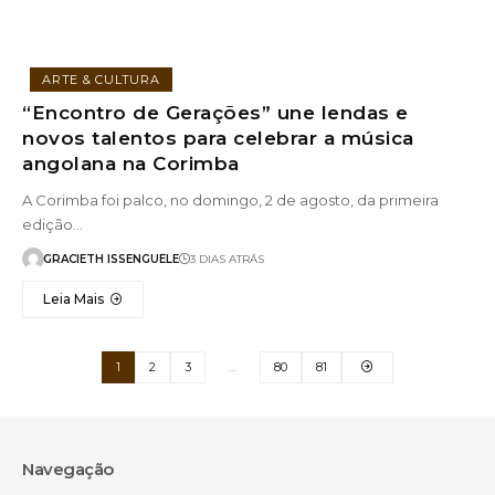
ARTE & CULTURA
“Encontro de Gerações” une lendas e
novos talentos para celebrar a música
angolana na Corimba
A Corimba foi palco, no domingo, 2 de agosto, da primeira
edição…
GRACIETH ISSENGUELE
3 DIAS ATRÁS
Leia Mais
1
2
3
…
80
81
Navegação