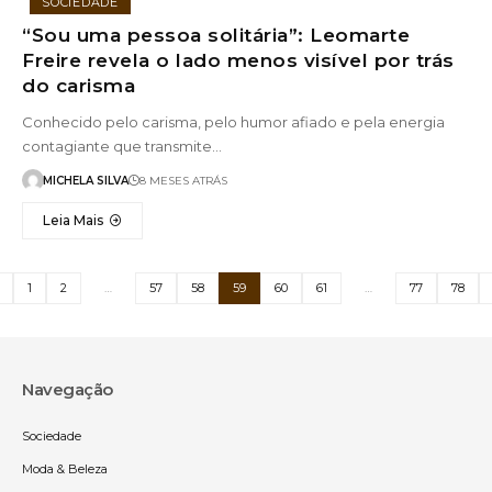
SOCIEDADE
“Sou uma pessoa solitária”: Leomarte
Freire revela o lado menos visível por trás
do carisma
Conhecido pelo carisma, pelo humor afiado e pela energia
contagiante que transmite…
MICHELA SILVA
8 MESES ATRÁS
Leia Mais
1
2
…
57
58
59
60
61
…
77
78
Navegação
Sociedade
Moda & Beleza