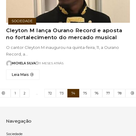
SOCIEDADE
Cleyton M lança Ourano Record e aposta
no fortalecimento do mercado musical
O cantor Cleyton M inaugurou na quinta-feira, 11, a Ourano
Record, a…
MICHELA SILVA
11 MESES ATRÁS
Leia Mais
1
2
…
72
73
74
75
76
77
78
Navegação
Sociedade