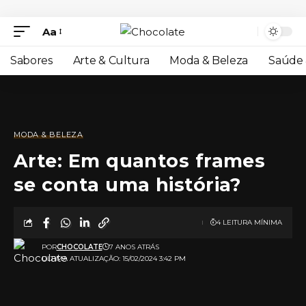
Aa
Sabores
Arte & Cultura
Moda & Beleza
Saúde 
MODA & BELEZA
Arte: Em quantos frames
se conta uma história?
4 LEITURA MÍNIMA
POR
CHOCOLATE
7 ANOS ATRÁS
ULTIMA ATUALIZAÇÃO: 15/02/2024 3:42 PM