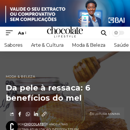
Aa
Sabores
Arte & Cultura
Moda & Beleza
Saúde 
MODA & BELEZA
Da pele à ressaca: 6
benefícios do mel
3 LEITURA MÍNIMA
POR
CHOCOLATE
7 ANOS ATRÁS
ULTIMA ATUALIZAÇÃO: 15/02/2024 3:39 PM