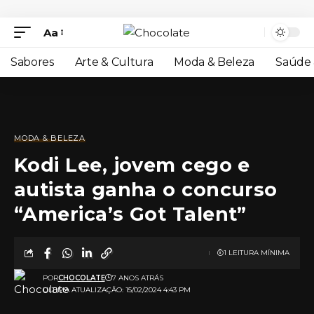
Aa
Sabores
Arte & Cultura
Moda & Beleza
Saúde 
MODA & BELEZA
Kodi Lee, jovem cego e
autista ganha o concurso
“America’s Got Talent”
1 LEITURA MÍNIMA
POR
CHOCOLATE
7 ANOS ATRÁS
ULTIMA ATUALIZAÇÃO: 15/02/2024 4:43 PM