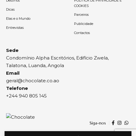
Destinos
POLÍTICA DE PRIVACIDADE E
COOKIES
Dicas
Parceiros
Elas e o Mundo
Publicidade
Entrevistas
Contactos
Sede
Condomínio Alpha Escritórios, Edifício Zwela,
Talatona, Luanda, Angola
Email
geral@chocolate.co.ao
Telefone
+244 940 805 145
Siga-nos