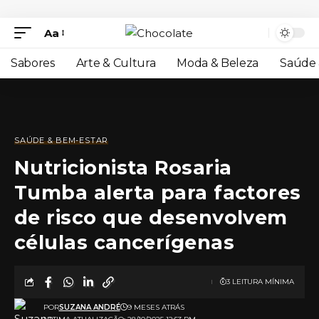
Aa
Sabores
Arte & Cultura
Moda & Beleza
Saúde 
SAÚDE & BEM-ESTAR
Nutricionista Rosaria
Tumba alerta para factores
de risco que desenvolvem
células cancerígenas
3 LEITURA MÍNIMA
POR
SUZANA ANDRÉ
9 MESES ATRÁS