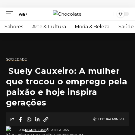
Aa
Sabores
Arte & Cultura
Moda & Beleza
Saúde 
SOCIEDADE
Suely Cauxeiro: A mulher
que trocou o emprego pela
paixão e hoje inspira
gerações
1 LEITURA MÍNIMA
POR
MIGUEL JOSE
1 ANO ATRÁS