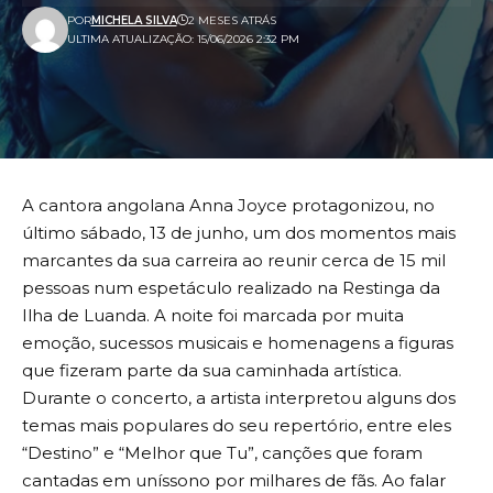
POR
MICHELA SILVA
2 MESES ATRÁS
ULTIMA ATUALIZAÇÃO: 15/06/2026 2:32 PM
A cantora angolana Anna Joyce protagonizou, no
último sábado, 13 de junho, um dos momentos mais
marcantes da sua carreira ao reunir cerca de 15 mil
pessoas num espetáculo realizado na Restinga da
Ilha de Luanda. A noite foi marcada por muita
emoção, sucessos musicais e homenagens a figuras
que fizeram parte da sua caminhada artística.
Durante o concerto, a artista interpretou alguns dos
temas mais populares do seu repertório, entre eles
“Destino” e “Melhor que Tu”, canções que foram
cantadas em uníssono por milhares de fãs. Ao falar