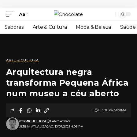
Aa
Sabores
Arte & Cultura
Moda & Beleza
Saúde 
ARTE & CULTURA
Arquitectura negra
transforma Pequena África
num museu a céu aberto
1 LEITURA MÍNIMA
POR
MIGUEL JOSE
1 ANO ATRÁS
ULTIMA ATUALIZAÇÃO: 10/07/2025 4:06 PM