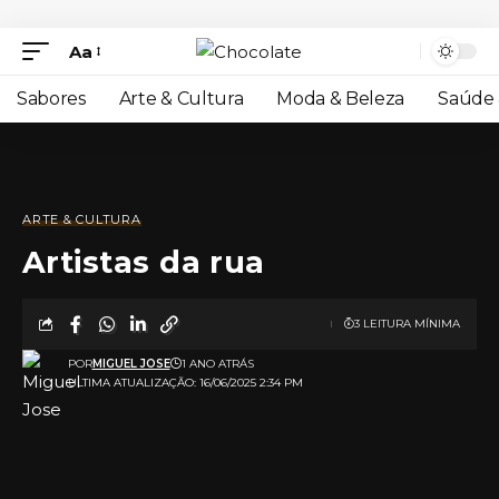
Aa
Sabores
Arte & Cultura
Moda & Beleza
Saúde 
ARTE & CULTURA
Artistas da rua
3 LEITURA MÍNIMA
POR
MIGUEL JOSE
1 ANO ATRÁS
ULTIMA ATUALIZAÇÃO: 16/06/2025 2:34 PM