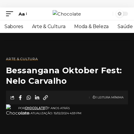
Aa
Sabores
Arte & Cultura
Moda & Beleza
Saúde 
ARTE & CULTURA
Bessangana Oktober Fest:
Nelo Carvalho
1 LEITURA MÍNIMA
POR
CHOCOLATE
7 ANOS ATRÁS
ULTIMA ATUALIZAÇÃO: 15/02/2024 4:59 PM