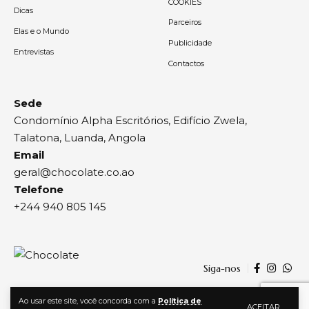
COOKIES
Dicas
Parceiros
Elas e o Mundo
Publicidade
Entrevistas
Contactos
Sede
Condomínio Alpha Escritórios, Edifício Zwela,
Talatona, Luanda, Angola
Email
geral@chocolate.co.ao
Telefone
+244 940 805 145
Siga-nos
Ao usar este site, você concorda com a
Política de
ACEITAR