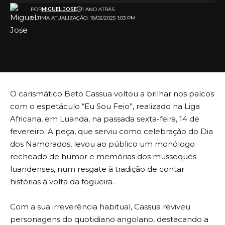
POR
MIGUEL JOSE
1 ANO ATRÁS
ULTIMA ATUALIZAÇÃO: 18/02/2025 1:03 PM
O carismático Beto Cassua voltou a brilhar nos palcos
com o espetáculo “Eu Sou Feio”, realizado na Liga
Africana, em Luanda, na passada sexta-feira, 14 de
fevereiro. A peça, que serviu como celebração do Dia
dos Namorados, levou ao público um monólogo
recheado de humor e memórias dos musseques
luandenses, num resgate à tradição de contar
histórias à volta da fogueira.
Com a sua irreverência habitual, Cassua reviveu
personagens do quotidiano angolano, destacando a