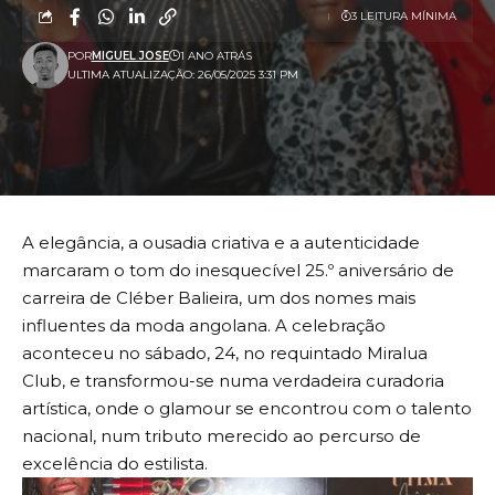
3 LEITURA MÍNIMA
POR
MIGUEL JOSE
1 ANO ATRÁS
ULTIMA ATUALIZAÇÃO: 26/05/2025 3:31 PM
A elegância, a ousadia criativa e a autenticidade
marcaram o tom do inesquecível 25.º aniversário de
carreira de Cléber Balieira, um dos nomes mais
influentes da moda angolana. A celebração
aconteceu no sábado, 24, no requintado Miralua
Club, e transformou-se numa verdadeira curadoria
artística, onde o glamour se encontrou com o talento
nacional, num tributo merecido ao percurso de
excelência do estilista.