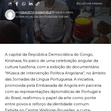
3 LEITURA MÍNIMA
POR
GRACIETH ISSENGUELE
3 MESES ATRÁS
ULTIMA ATUALIZAÇÃO: 07/05/2026 11:03 AM
A capital da República Democrática do Congo,
Kinshasa, foi palco de uma celebração singular da
cultura lusófona, com a exibição do documentário
“Música de Intervenção Política Angolana”, no âmbito
das Jornadas da Língua Portuguesa. A iniciativa,
promovida pela Embaixada de Angola em parceria
com as representações diplomáticas de Portugal e
do Brasil, reafirmou o papel da arte como ponte
entre povos e reforço da identidade comum.
Exibida no Centre Wallonie-Bruxelles, a curta-