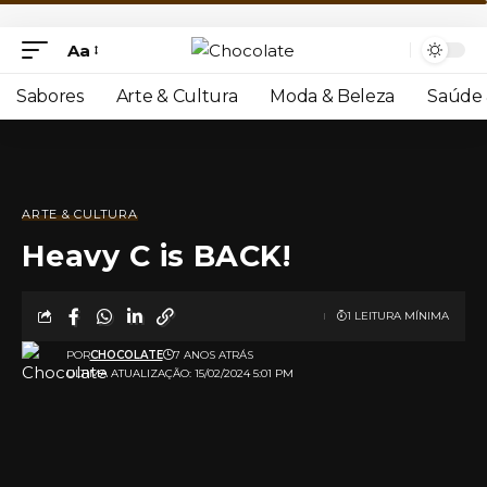
Aa
Sabores
Arte & Cultura
Moda & Beleza
Saúde 
ARTE & CULTURA
Heavy C is BACK!
1 LEITURA MÍNIMA
POR
CHOCOLATE
7 ANOS ATRÁS
ULTIMA ATUALIZAÇÃO: 15/02/2024 5:01 PM