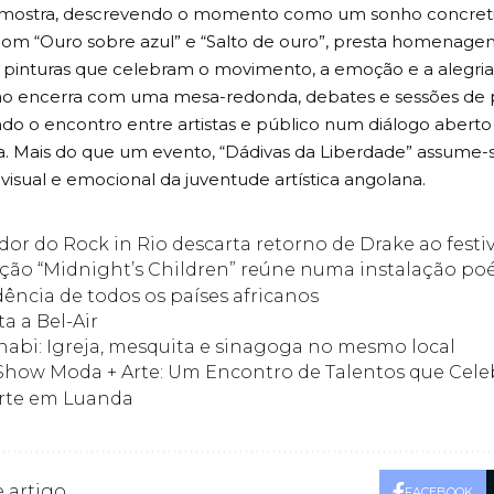
a mostra, descrevendo o momento como um sonho concreti
om “Ouro sobre azul” e “Salto de ouro”, presta homenagem 
e pinturas que celebram o movimento, a emoção e a alegria
ão encerra com uma mesa-redonda, debates e sessões de pi
o o encontro entre artistas e público num diálogo aberto 
a. Mais do que um evento, “Dádivas da Liberdade” assum
visual e emocional da juventude artística angolana.
or do Rock in Rio descarta retorno de Drake ao festiv
ção “Midnight’s Children” reúne numa instalação poé
ncia de todos os países africanos
ta a Bel-Air
abi: Igreja, mesquita e sinagoga no mesmo local
Show Moda + Arte: Um Encontro de Talentos que Cele
rte em Luanda
 artigo
FACEBOOK