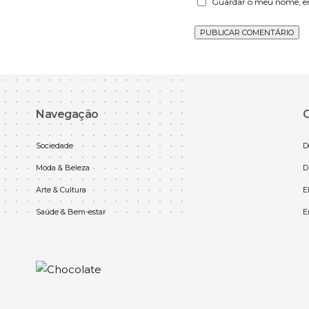
Guardar o meu nome, ema
Navegação
C
Sociedade
D
Moda & Beleza
D
Arte & Cultura
E
Saúde & Bem-estar
E