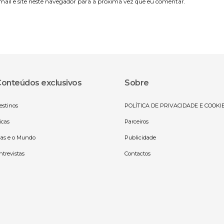
il e site neste navegador para a próxima vez que eu comentar.
onteúdos exclusivos
Sobre
estinos
POLÍTICA DE PRIVACIDADE E COOKI
icas
Parceiros
las e o Mundo
Publicidade
ntrevistas
Contactos