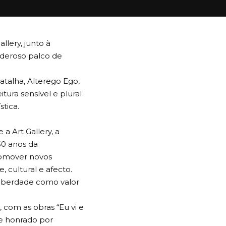
llery, junto à
oderoso palco de
talha, Alterego Ego,
tura sensível e plural
tica.
 Art Gallery, a
50 anos da
romover novos
, cultural e afecto.
liberdade como valor
 com as obras “Eu vi e
-se honrado por