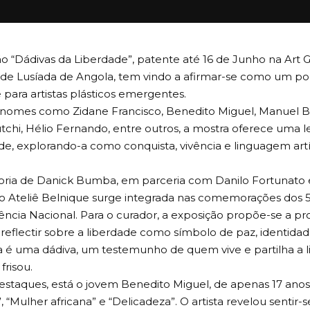
o “Dádivas da Liberdade”, patente até 16 de Junho na Art Ga
ade Lusíada de Angola, tem vindo a afirmar-se como um p
de para artistas plásticos emergentes.
nomes como Zidane Francisco, Benedito Miguel, Manuel Ba
utchi, Hélio Fernando, entre outros, a mostra oferece uma lei
de, explorando-a como conquista, vivência e linguagem artís
ria de Danick Bumba, em parceria com Danilo Fortunato e a
 do Ateliê Belnique surge integrada nas comemorações dos 
ncia Nacional. Para o curador, a exposição propõe-se a p
 reflectir sobre a liberdade como símbolo de paz, identidade
a é uma dádiva, um testemunho de quem vive e partilha a 
 frisou.
estaques, está o jovem Benedito Miguel, de apenas 17 anos,
a”, “Mulher africana” e “Delicadeza”. O artista revelou sentir