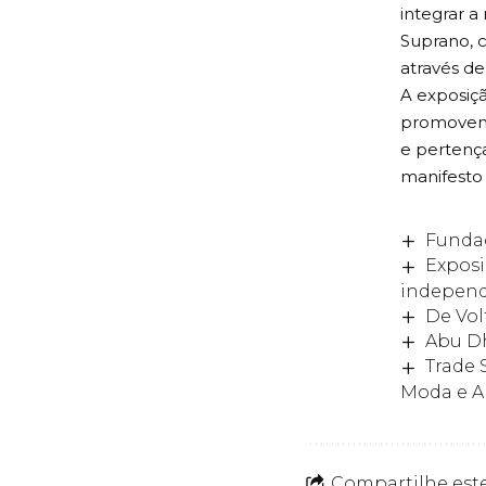
integrar 
Suprano, c
através d
A exposiç
promovend
e pertenç
manifesto 
Fundad
Exposi
independê
De Vol
Abu Dh
Trade 
Moda e A
Compartilhe este