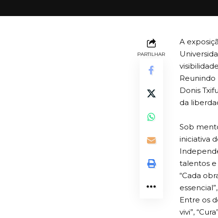
A exposiçã
Universid
PARTILHAR
visibilida
Reunindo 
Donis Txif
da liberda
Sob mento
iniciativa
Independê
talentos e
“Cada obr
essencial”,
Entre os d
vivi”, “Cur