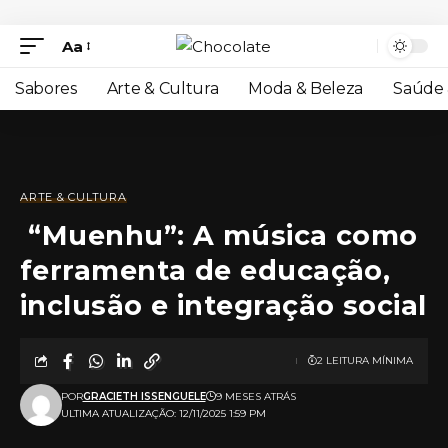
Aa
Sabores
Arte & Cultura
Moda & Beleza
Saúde 
ARTE & CULTURA
“Muenhu”: A música como
ferramenta de educação,
inclusão e integração social
2 LEITURA MÍNIMA
POR
GRACIETH ISSENGUELE
9 MESES ATRÁS
ULTIMA ATUALIZAÇÃO: 12/11/2025 1:59 PM