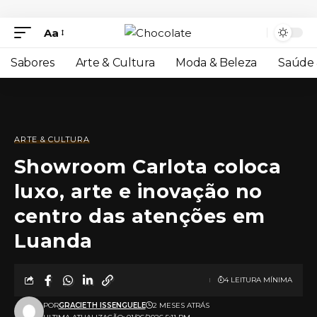
Aa
Sabores
Arte & Cultura
Moda & Beleza
Saúde 
ARTE & CULTURA
Showroom Carlota coloca
luxo, arte e inovação no
centro das atenções em
Luanda
4 LEITURA MÍNIMA
POR
GRACIETH ISSENGUELE
2 MESES ATRÁS