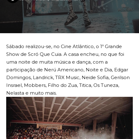
Sábado realizou-se, no Cine Atlântico, o 1º Grande
Show de Scró Que Cuia. A casa encheu, no que foi
uma noite de muita música e dança, com a
participação de Nerú Americano, Noite e Dia, Edgar
Domingos, Landrick, TRX Music, Neide Sofia, Gerilson
Insrael, Mobbers, Filho do Zua, Titica, Os Tuneza,
Nelasta e muito mais.