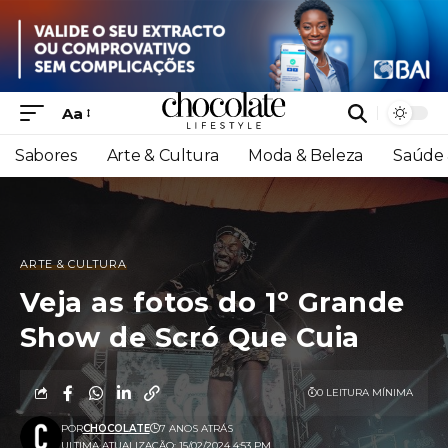
Aa
Sabores
Arte & Cultura
Moda & Beleza
Saúde 
ARTE & CULTURA
Veja as fotos do 1º Grande
Show de Scró Que Cuia
0 LEITURA MÍNIMA
POR
CHOCOLATE
7 ANOS ATRÁS
ULTIMA ATUALIZAÇÃO: 15/02/2024 4:53 PM