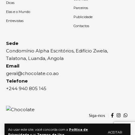
Dicas
Parceiros
Elas e o Mundo
Publicidade
Entrevistas
Contactos
Sede
Condomínio Alpha Escritórios, Edifício Zwela,
Talatona, Luanda, Angola
Email
geral@chocolate.co.ao
Telefone
+244 940 805 145
Siga-nos
Ao usar este site, você concorda com a
Política de
ACEITAR
Privacidade
e os
Termos de Uso
.