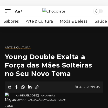
Aa
Sabores
Arte & Cultura
Moda & Beleza
Saúde 
ARTE & CULTURA
Young Double Exalta a
Força das Mães Solteiras
no Seu Novo Tema
1 LEITURA MÍNIMA
POR
MIGUEL JOSE
1 ANO ATRÁS
ULTIMA ATUALIZAÇÃO: 07/02/2025 11:25 AM