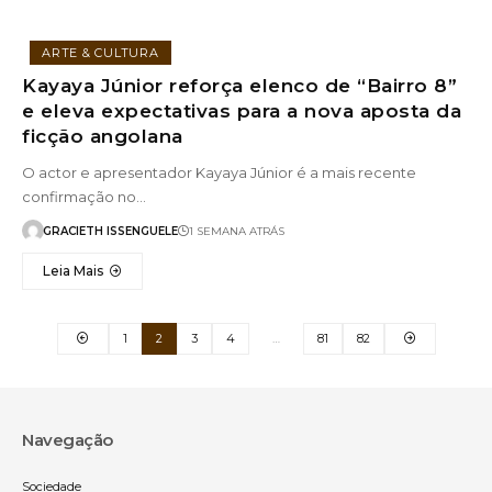
ARTE & CULTURA
Kayaya Júnior reforça elenco de “Bairro 8”
e eleva expectativas para a nova aposta da
ficção angolana
O actor e apresentador Kayaya Júnior é a mais recente
confirmação no…
GRACIETH ISSENGUELE
1 SEMANA ATRÁS
Leia Mais
1
2
3
4
…
81
82
Navegação
Sociedade