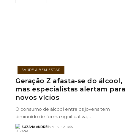
SAÚDE & BEM-ESTAR
Geração Z afasta-se do álcool,
mas especialistas alertam para
novos vícios
O consumo de álcool entre os jovens tem
diminuído de forma significativa,…
SUZANA ANDRÉ
4 MESES ATRÁS