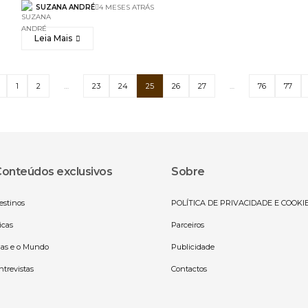
SUZANA ANDRÉ
4 MESES ATRÁS
Leia Mais
1
2
…
23
24
25
26
27
…
76
77
onteúdos exclusivos
Sobre
estinos
POLÍTICA DE PRIVACIDADE E COOKI
icas
Parceiros
las e o Mundo
Publicidade
ntrevistas
Contactos