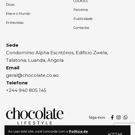
COOKIES
Dicas
Parceiros
Elas e o Mundo
Publicidade
Entrevistas
Contactos
Sede
Condomínio Alpha Escritórios, Edifício Zwela,
Talatona, Luanda, Angola
Email
geral@chocolate.co.ao
Telefone
+244 940 805 145
Siga-nos
Ao usar este site, você concorda com a
Política de
ACEITAR