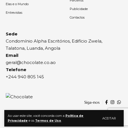
Parceiros
Elas e o Mundo
Publicidade
Entrevistas
Contactos
Sede
Condomínio Alpha Escritórios, Edifício Zwela,
Talatona, Luanda, Angola
Email
geral@chocolate.co.ao
Telefone
+244 940 805 145
Siga-nos
Ao usar este site, você concorda com a
Política de
ACEITAR
Privacidade
e os
Termos de Uso
.
© 2024, Chocolate | Todos os direitos reservados | By
Agência Zwela