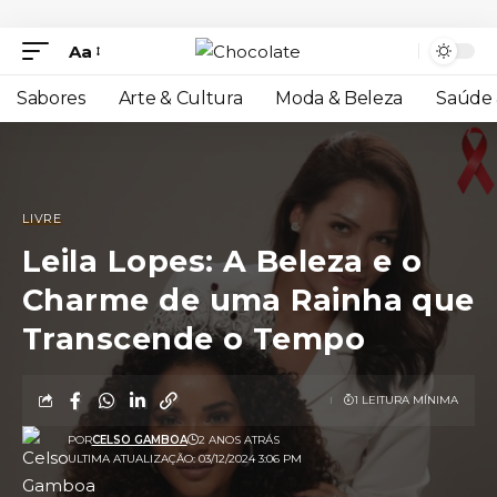
Aa
Sabores
Arte & Cultura
Moda & Beleza
Saúde 
LIVRE
Leila Lopes: A Beleza e o
Charme de uma Rainha que
Transcende o Tempo
1 LEITURA MÍNIMA
POR
CELSO GAMBOA
2 ANOS ATRÁS
ULTIMA ATUALIZAÇÃO: 03/12/2024 3:06 PM