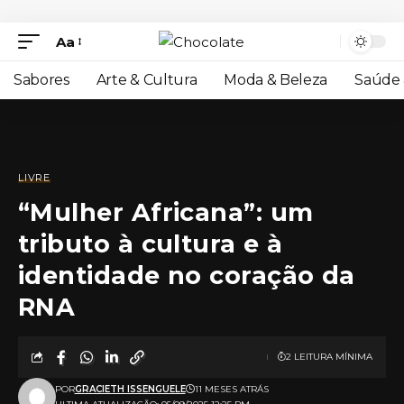
Aa
Sabores
Arte & Cultura
Moda & Beleza
Saúde 
LIVRE
“Mulher Africana”: um
tributo à cultura e à
identidade no coração da
RNA
2 LEITURA MÍNIMA
POR
GRACIETH ISSENGUELE
11 MESES ATRÁS