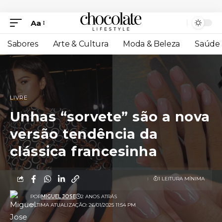
Aa
Sabores
Arte & Cultura
Moda & Beleza
Saúde 
LIVRE
Unhas “sorvete” são a nova
versão tendência da
clássica francesinha
1 LEITURA MÍNIMA
POR
MIGUEL JOSE
2 ANOS ATRÁS
ULTIMA ATUALIZAÇÃO: 26/01/2025 11:54 PM