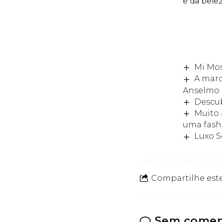
e da bele
Mi Mos
A marc
Anselmo
Descub
Muito 
uma fash
Luxo S
Compartilhe este
Sem comen