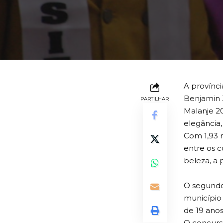
A provínc
Benjamin Z
PARTILHAR
Malanje 20
elegância,
Com 1,93 m
entre os c
beleza, a 
O segundo 
município
de 19 ano
O concurso