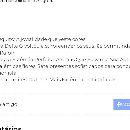
za masculina em Angola.
quito: A jovialidade que veste cores
a Delta Q voltou a surpreender os seus fãs permiti
 Ralph
ra a Essência Perfeita: Aromas Que Elevam a Sua Au
além das flores: Sete presentes sofisticados para conq
ionista
em Limites: Os Itens Mais Excêntricos Já Criados
 artigo
FACE
tários