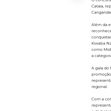
Cataia, re
Cangandal
Além da el
reconhecer
conquista
Kiwaba Nzo
como Mist
a categori
A gala do
promoção d
represent
regional.
Com a con
representa