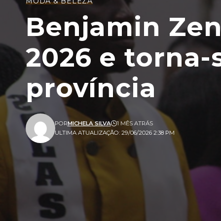
MODA & BELEZA
Benjamin Zenz
2026 e torna
província
POR
MICHELA SILVA
1 MÊS ATRÁS
ULTIMA ATUALIZAÇÃO: 29/06/2026 2:38 PM