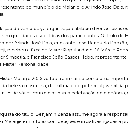
presentante do município de Malanje, e Arlindo José Dala,
a.
eição do vencedor, a organização atribuiu diversas faixas e
am qualidades específicas dos participantes. O título de M
do por Arlindo José Dala, enquanto José Banguela Damião
ji, recebeu a faixa de Mister Popularidade. Já Márcio Pedro
er Simpatia, e Francisco João Gaspar Hebo, representante
a Mister Personalidade.
 Mister Malanje 2026 voltou a afirmar-se como uma import
a beleza masculina, da cultura e do potencial juvenil da p
antes de vários municípios numa celebração de elegância, 
quista do título, Benjamin Zenza assume agora a responsa
r Malanje em futuras competições e iniciativas ligadas à 