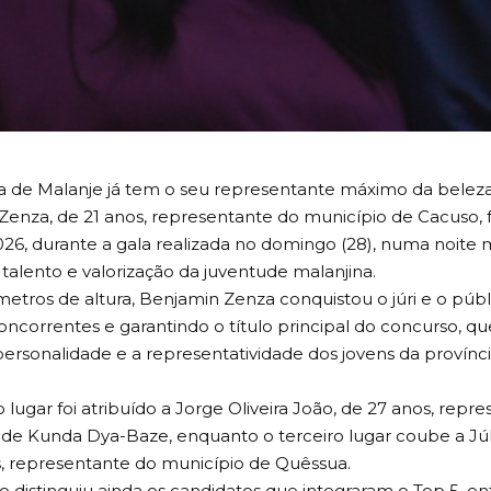
ia de Malanje já tem o seu representante máximo da belez
enza, de 21 anos, representante do município de Cacuso, f
26, durante a gala realizada no domingo (28), numa noite
 talento e valorização da juventude malanjina.
etros de altura, Benjamin Zenza conquistou o júri e o púb
oncorrentes e garantindo o título principal do concurso, q
personalidade e a representatividade dos jovens da provínci
lugar foi atribuído a Jorge Oliveira João, de 27 anos, repr
 de Kunda Dya-Baze, enquanto o terceiro lugar coube a Jú
s, representante do município de Quêssua.
 distinguiu ainda os candidatos que integraram o Top 5, en