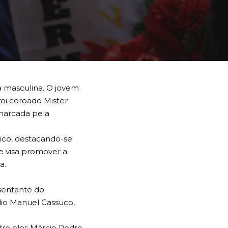
a masculina. O jovem
oi coroado Mister
 marcada pela
lico, destacando-se
ue visa promover a
a.
esentante do
lio Manuel Cassuco,
tre eles Márcio Pedro