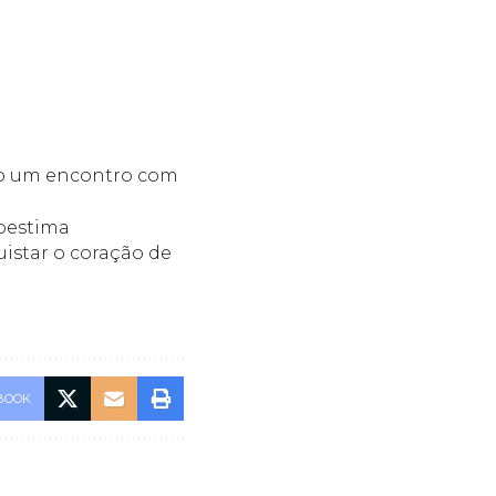
ndo um encontro com
toestima
uistar o coração de
BOOK