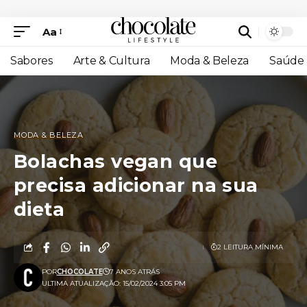
Aa
Sabores
Arte & Cultura
Moda & Beleza
Saúde 
MODA & BELEZA
Bolachas vegan que
precisa adicionar na sua
dieta
2 LEITURA MÍNIMA
POR
CHOCOLATE
7 ANOS ATRÁS
ULTIMA ATUALIZAÇÃO: 15/02/2024 3:05 PM