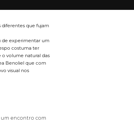
 diferentes que fujam
ou de experimentar um
respo costuma ter
 o volume natural das
ea Benoliel
que com
ovo visual nos
do um encontro com