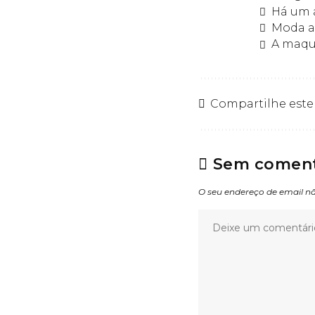
Há um a
Moda a
A maqu
Compartilhe este
Sem coment
O seu endereço de email nã