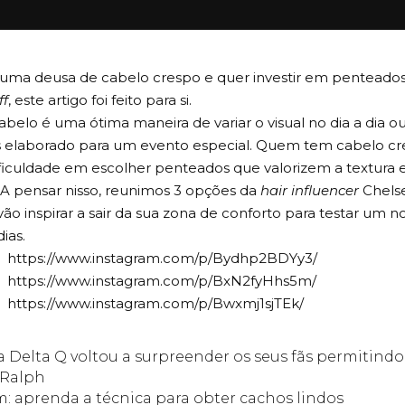
 uma deusa de cabelo crespo e quer investir em penteados
ff
, este artigo foi feito para si.
belo é uma ótima maneira de variar o visual no dia a dia 
is elaborado para um evento especial. Quem tem cabelo c
ficuldade em escolher penteados que valorizem a textura e
A pensar nisso, reunimos 3 opções da
hair influencer
Chels
vão inspirar a sair da sua zona de conforto para testar um n
ias.
https://www.instagram.com/p/Bydhp2BDYy3/
https://www.instagram.com/p/BxN2fyHhs5m/
https://www.instagram.com/p/Bwxmj1sjTEk/
a Delta Q voltou a surpreender os seus fãs permitin
 Ralph
: aprenda a técnica para obter cachos lindos