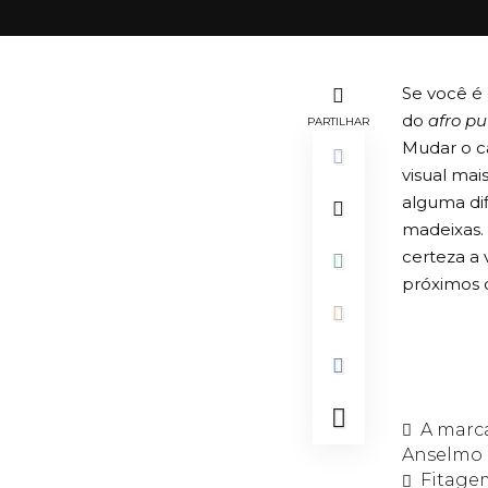
Se você é
do
afro pu
PARTILHAR
Mudar o ca
visual ma
alguma di
madeixas. 
certeza a 
próximos d
A marc
Anselmo
Fitagem