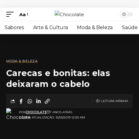
Aa
Sabores
Arte & Cultura
Moda & Beleza
Saúde 
MODA & BELEZA
Carecas e bonitas: elas
deixaram o cabelo
1 LEITURA MÍNIMA
POR
CHOCOLATE
7 ANOS ATRÁS
ULTIMA ATUALIZAÇÃO: 15/03/2019 12:00 AM