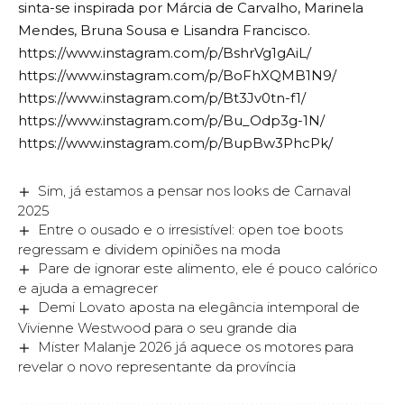
sinta-se inspirada por Márcia de Carvalho, Marinela
Mendes, Bruna Sousa e Lisandra Francisco.
https://www.instagram.com/p/BshrVg1gAiL/
https://www.instagram.com/p/BoFhXQMB1N9/
https://www.instagram.com/p/Bt3Jv0tn-f1/
https://www.instagram.com/p/Bu_Odp3g-1N/
https://www.instagram.com/p/BupBw3PhcPk/
Sim, já estamos a pensar nos looks de Carnaval
2025
Entre o ousado e o irresistível: open toe boots
regressam e dividem opiniões na moda
Pare de ignorar este alimento, ele é pouco calórico
e ajuda a emagrecer
Demi Lovato aposta na elegância intemporal de
Vivienne Westwood para o seu grande dia
Mister Malanje 2026 já aquece os motores para
revelar o novo representante da província