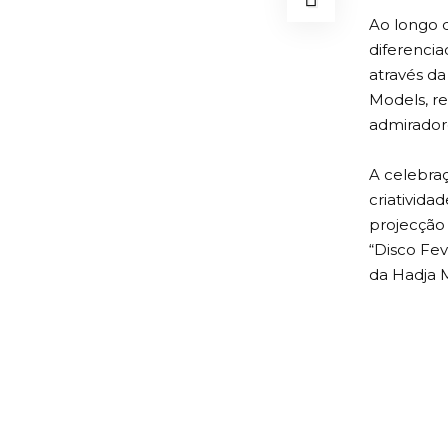
Ao longo d
diferencia
através d
Models, re
admirador
A celebra
criativida
projecção 
“Disco Fev
da Hadja 