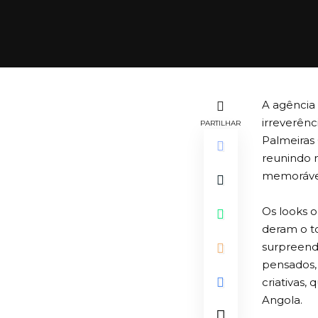
A agência
irreverênc
PARTILHAR
Palmeiras
reunindo 
memoráve
Os looks o
deram o t
surpreend
pensados,
criativas,
Angola.