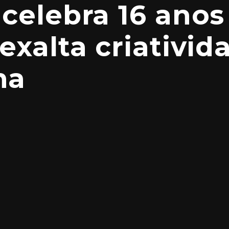
celebra 16 anos
xalta criativid
na