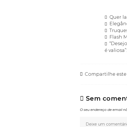
Quer l
Elegân
Truques
Flash M
“Desej
é valiosa
Compartilhe este
Sem coment
O seu endereço de email nã