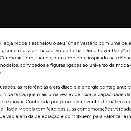
 Hadja Models assinalou o seu 16.º aniversário com uma ce
ia, cor e muita animação. Sob o tema “Disco Fever Party”, 
 Cerimonial, em Luanda, num ambiente inspirado nas décad
modelos, convidados e figuras ligadas ao universo da moda
l.
usados, as referências à era disco e a energia contagiante d
om da festa, que mais uma vez evidenciou a capacidade da
er e inovar. Conhecida por promover eventos temáticos 
 a Hadja Models tem feito das suas comemorações verdadei
 que vão além da celebração e contribuem para valorizar a 