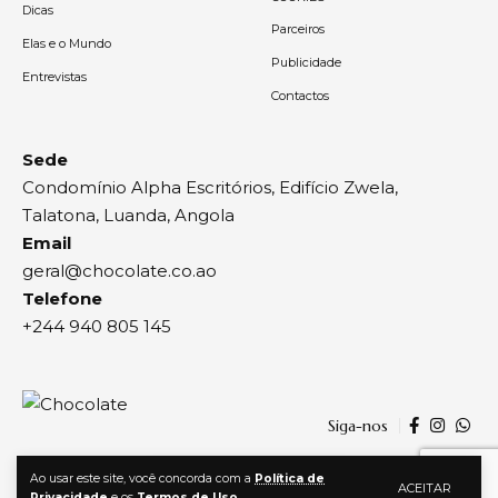
Dicas
Parceiros
Elas e o Mundo
Publicidade
Entrevistas
Contactos
Sede
Condomínio Alpha Escritórios, Edifício Zwela,
Talatona, Luanda, Angola
Email
geral@chocolate.co.ao
Telefone
+244 940 805 145
Siga-nos
Ao usar este site, você concorda com a
Política de
ACEITAR
Privacidade
e os
Termos de Uso
.