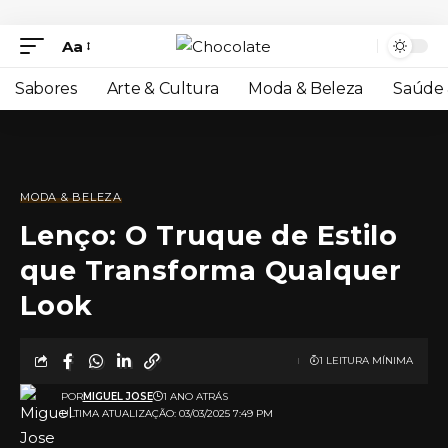
Aa
Sabores
Arte & Cultura
Moda & Beleza
Saúde 
MODA & BELEZA
Lenço: O Truque de Estilo
que Transforma Qualquer
Look
1 LEITURA MÍNIMA
POR
MIGUEL JOSE
1 ANO ATRÁS
ULTIMA ATUALIZAÇÃO: 03/03/2025 7:49 PM