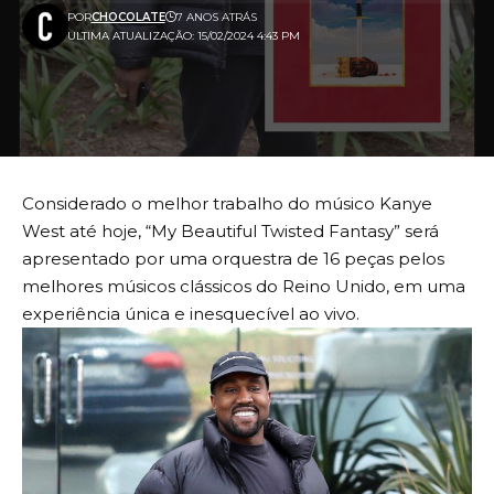
POR
CHOCOLATE
7 ANOS ATRÁS
ULTIMA ATUALIZAÇÃO: 15/02/2024 4:43 PM
Considerado o melhor trabalho do músico Kanye
West até hoje, “My Beautiful Twisted Fantasy” será
apresentado por uma orquestra de 16 peças pelos
melhores músicos clássicos do Reino Unido, em uma
experiência única e inesquecível ao vivo.