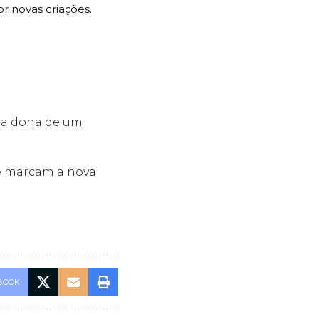
r novas criações.
gra dona de um
e marcam a nova
BOOK