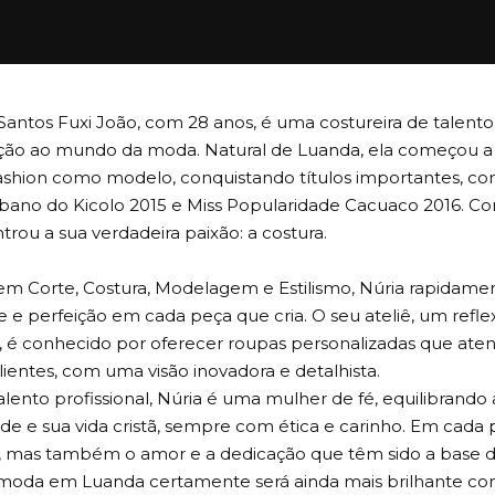
 Santos Fuxi João, com 28 anos, é uma costureira de talen
ção ao mundo da moda. Natural de Luanda, ela começou a s
fashion como modelo, conquistando títulos importantes, c
rbano do Kicolo 2015 e Miss Popularidade Cacuaco 2016. Co
rou a sua verdadeira paixão: a costura.
m Corte, Costura, Modelagem e Estilismo, Núria rapidame
de e perfeição em cada peça que cria. O seu ateliê, um refl
, é conhecido por oferecer roupas personalizadas que at
lientes, com uma visão inovadora e detalhista.
lento profissional, Núria é uma mulher de fé, equilibrando 
e e sua vida cristã, sempre com ética e carinho. Em cada 
a, mas também o amor e a dedicação que têm sido a base d
 moda em Luanda certamente será ainda mais brilhante com