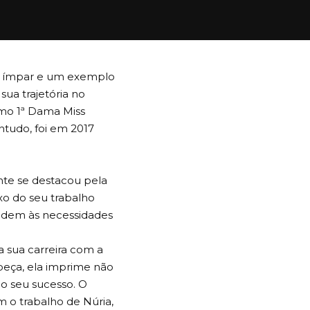
to ímpar e um exemplo
ua trajetória no
omo 1ª Dama Miss
ntudo, foi em 2017
nte se destacou pela
exo do seu trabalho
endem às necessidades
a sua carreira com a
peça, ela imprime não
o seu sucesso. O
 o trabalho de Núria,