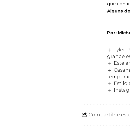
que contin
Alguns do
Por: Miche
Tyler 
grande e
Este e
Casame
temporad
Estilo
Instag
Compartilhe este