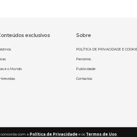
onteúdos exclusivos
Sobre
estinos
POLÍTICA DE PRIVACIDADE E COOKI
icas
Parceiros
las e o Mundo
Publicidade
ntrevistas
Contactos
cê concorda com a
Política de Privacidade
e os
Termos de Uso
.