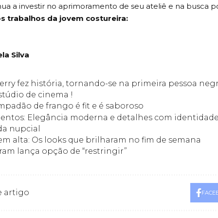
ua a investir no aprimoramento de seu ateliê e na busca po
s trabalhos da jovem costureira:
la Silva
Perry fez história, tornando-se na primeira pessoa ne
stúdio de cinema !
mpadão de frango é fit e é saboroso
ntos: Elegância moderna e detalhes com identidad
a nupcial
 em alta: Os looks que brilharam no fim de semana
ram lança opção de “restringir”
 artigo
FACE