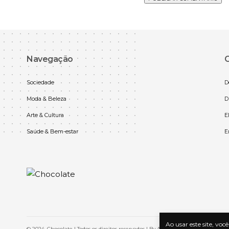
Navegação
C
Sociedade
D
Moda & Beleza
D
Arte & Cultura
E
Saúde & Bem-estar
E
Ao usar este site, vo
© 2024, Chocolate | Todos os direitos reservados | By
Agência Zwela