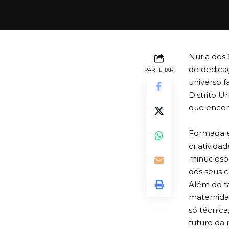
Núria dos
de dedica
PARTILHAR
universo 
Distrito U
que encont
Formada e
criativida
minucioso
dos seus c
Além do ta
maternidad
só técnic
futuro da