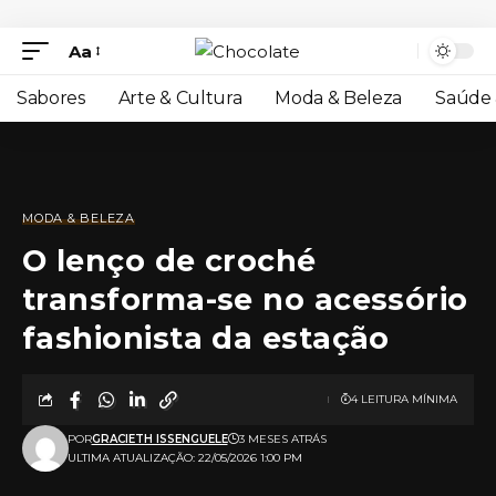
Aa
Sabores
Arte & Cultura
Moda & Beleza
Saúde 
MODA & BELEZA
O lenço de croché
transforma-se no acessório
fashionista da estação
4 LEITURA MÍNIMA
POR
GRACIETH ISSENGUELE
3 MESES ATRÁS
ULTIMA ATUALIZAÇÃO: 22/05/2026 1:00 PM