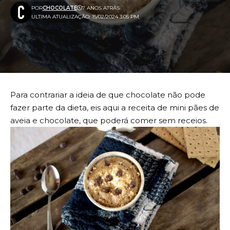
POR
CHOCOLATE
7 ANOS ATRÁS
ULTIMA ATUALIZAÇÃO: 15/02/2024 3:05 PM
Para contrariar a ideia de que chocolate não pode
fazer parte da dieta, eis aqui a receita de mini pães de
aveia e chocolate, que poderá comer sem receios.