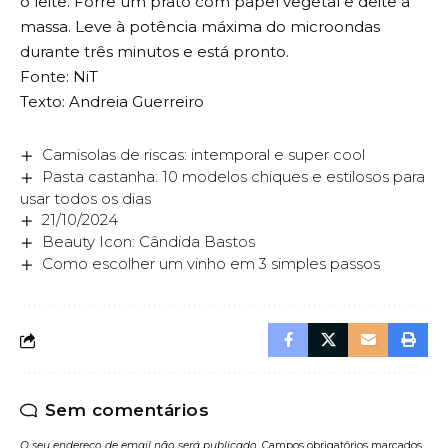
o leite. Forre um prato com papel vegetal e deite a
massa. Leve à potência máxima do microondas
durante três minutos e está pronto.
Fonte: NiT
Texto: Andreia Guerreiro
Camisolas de riscas: intemporal e super cool
Pasta castanha: 10 modelos chiques e estilosos para
usar todos os dias
21/10/2024
Beauty Icon: Cândida Bastos
Como escolher um vinho em 3 simples passos
Sem comentários
O seu endereço de email não será publicado.
Campos obrigatórios marcados