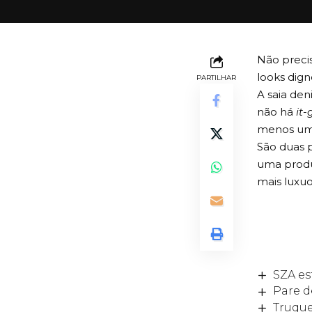
Não preci
looks dign
PARTILHAR
A saia den
não há
it-g
menos um
São duas 
uma produ
mais luxuo
SZA es
Pare d
Truque