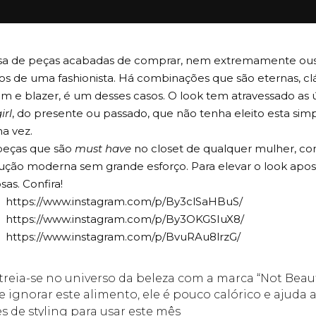
sa de peças acabadas de comprar, nem extremamente ous
os de uma fashionista. Há combinações que são eternas, cl
im e blazer, é um desses casos. O look tem atravessado as 
irl
, do presente ou passado, que não tenha eleito esta si
a vez.
peças que são
must have
no closet de qualquer mulher, co
ção moderna sem grande esforço. Para elevar o look apost
sas. Confira!
https://www.instagram.com/p/By3clSaHBuS/
https://www.instagram.com/p/By3OKGSIuX8/
https://www.instagram.com/p/BvuRAu8lrzG/
treia-se no universo da beleza com a marca “Not Beau
e ignorar este alimento, ele é pouco calórico e ajuda
s de styling para usar este mês