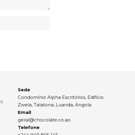
Sede
Condomínio Alpha Escritórios, Edifício
ES
Zwela, Talatona, Luanda, Angola
Email
geral@chocolate.co.ao
Telefone
+244 940 805 145