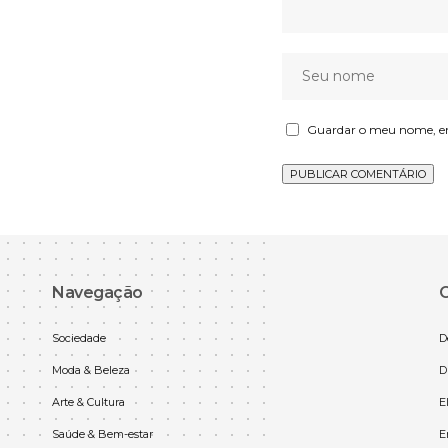
Guardar o meu nome, ema
Navegação
C
Sociedade
D
Moda & Beleza
D
Arte & Cultura
E
Saúde & Bem-estar
E