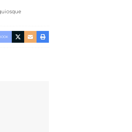
 quiosque
BOOK