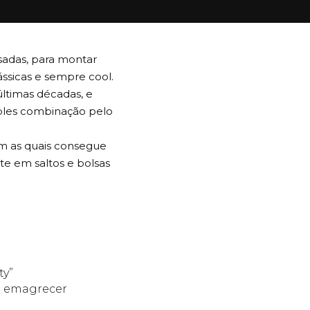
adas, para montar
ássicas e sempre cool.
últimas décadas, e
mples combinação pelo
m as quais consegue
e em saltos e bolsas
ty”
 a emagrecer