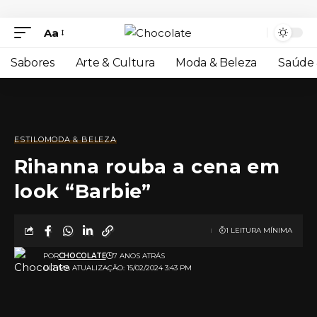
Aa
Sabores
Arte & Cultura
Moda & Beleza
Saúde 
ESTILO
MODA & BELEZA
Rihanna rouba a cena em
look “Barbie”
1 LEITURA MÍNIMA
POR
CHOCOLATE
7 ANOS ATRÁS
ULTIMA ATUALIZAÇÃO: 15/02/2024 3:43 PM