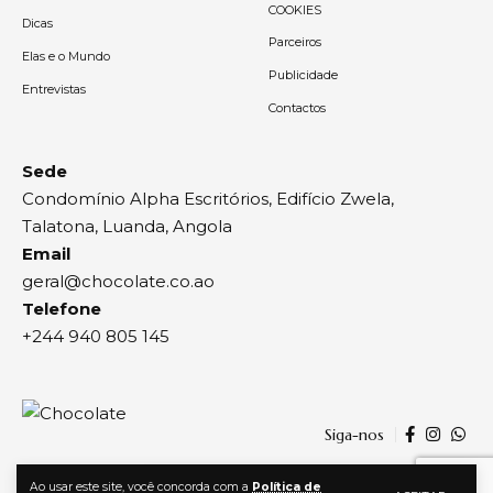
COOKIES
Dicas
Parceiros
Elas e o Mundo
Publicidade
Entrevistas
Contactos
Sede
Condomínio Alpha Escritórios, Edifício Zwela,
Talatona, Luanda, Angola
Email
geral@chocolate.co.ao
Telefone
+244 940 805 145
Siga-nos
Ao usar este site, você concorda com a
Política de