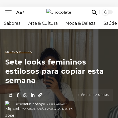
Aa
Sabores
Arte & Cultura
Moda & Beleza
Saúde 
MODA & BELEZA
Sete looks femininos
estilosos para copiar esta
semana
3 LEITURA MÍNIMA
POR
MIGUEL JOSE
11 MESES ATRÁS
ULTIMA ATUALIZAÇÃO: 24/09/2025 12:09 PM