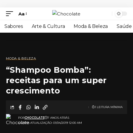
Aa
Sabores
Arte & Cultura
Moda & Beleza
Saúde 
MODA & BELEZA
“Shampoo Bomba”:
receitas para um super
crescimento
1 LEITURA MÍNIMA
POR
CHOCOLATE
7 ANOS ATRÁS
ULTIMA ATUALIZAÇÃO: 01/04/2019 12:00 AM