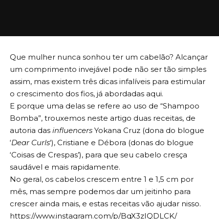
Que mulher nunca sonhou ter um cabelão? Alcançar
um comprimento invejável pode não ser tão simples
assim, mas existem
três dicas infalíveis para estimular
o crescimento dos fios, já abordadas aqui.
E porque uma delas se refere ao uso de “Shampoo
Bomba”, trouxemos neste artigo duas receitas, de
autoria das
influencers
Yokana Cruz (dona do blogue
‘
Dear Curls
‘), Cristiane e Débora (donas do blogue
‘Coisas de Crespas’), para que seu cabelo cresça
saudável e mais rapidamente.
No geral, os cabelos crescem entre 1 e 1,5 cm por
mês, mas sempre podemos dar um jeitinho para
crescer ainda mais, e estas receitas vão ajudar nisso.
https://www.instagram.com/p/BqX3zIQDLCK/