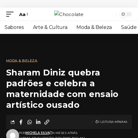
Aa
Sabores
Arte & Cultura
Moda & Beleza
Saúde 
MODA & BELEZA
Sharam Diniz quebra
padrões e celebra a
maternidade com ensaio
artístico ousado
1 LEITURA MÍNIMA
POR
MICHELA SILVA
4 MESES ATRÁS