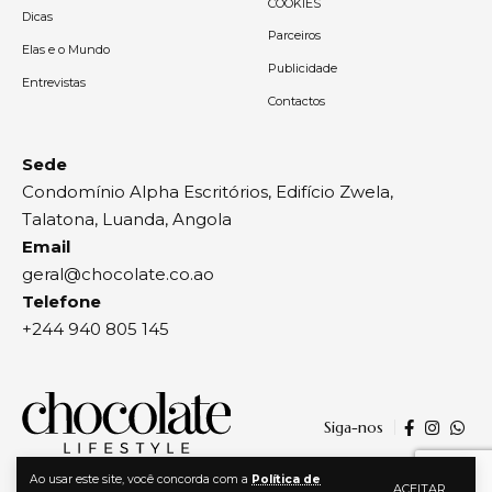
COOKIES
Dicas
Parceiros
Elas e o Mundo
Publicidade
Entrevistas
Contactos
Sede
Condomínio Alpha Escritórios, Edifício Zwela,
Talatona, Luanda, Angola
Email
geral@chocolate.co.ao
Telefone
+244 940 805 145
Siga-nos
Ao usar este site, você concorda com a
Política de
ACEITAR