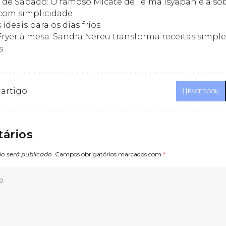
 de Sábado: O famoso Micate de Telma Isyapan é a s
com simplicidade
 ideais para os dias frios
Fryer à mesa: Sandra Nereu transforma receitas simpl
s
 artigo
FACEBOOK
ários
o será publicado.
Campos obrigatórios marcados com
*