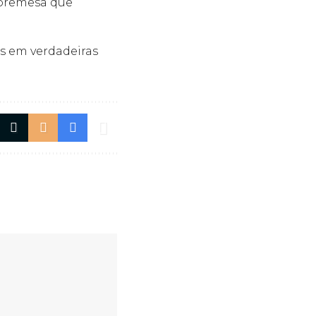
obremesa que
es em verdadeiras