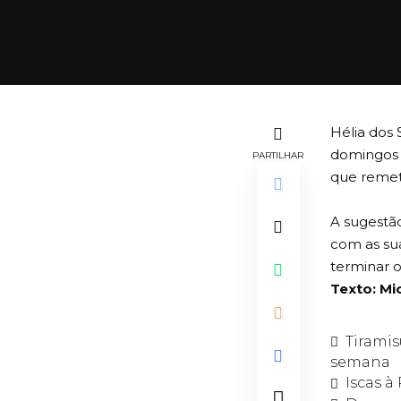
Hélia dos
domingos e
PARTILHAR
que remete
A sugestão
com as su
terminar 
Texto: Mic
Tiramis
semana
Iscas 