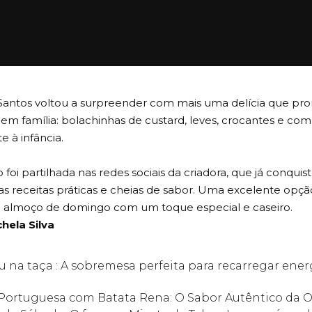
 Santos voltou a surpreender com mais uma delícia que pr
m família: bolachinhas de custard, leves, crocantes e com 
 à infância.
 foi partilhada nas redes sociais da criadora, que já conqui
as receitas práticas e cheias de sabor. Uma excelente opç
o almoço de domingo com um toque especial e caseiro.
hela Silva
u na taça : A sobremesa perfeita para recarregar ener
à Portuguesa com Batata Rena: O Sabor Autêntico da