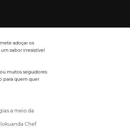
omete adoçar os
um sabor irresistível
stou muitos seguidores
ão para quem quer
gias a meio da
 Olokuanda Chef