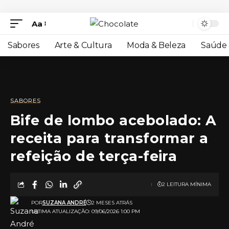
Aa
Sabores
Arte & Cultura
Moda & Beleza
Saúde 
SABORES
Bife de lombo acebolado: A
receita para transformar a
refeição de terça-feira
2 LEITURA MÍNIMA
POR
SUZANA ANDRÉ
2 MESES ATRÁS
ULTIMA ATUALIZAÇÃO: 09/06/2026 1:00 PM