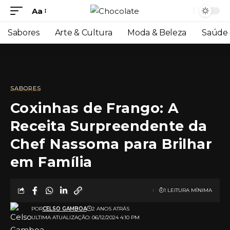
Aa
Sabores
Arte & Cultura
Moda & Beleza
Saúde 
SABORES
Coxinhas de Frango: A
Receita Surpreendente da
Chef Nassoma para Brilhar
em Família
1 LEITURA MÍNIMA
POR
CELSO GAMBOA
2 ANOS ATRÁS
ULTIMA ATUALIZAÇÃO: 06/12/2024 4:10 PM