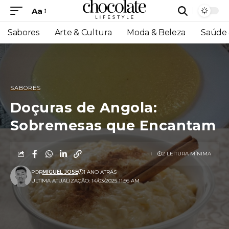
Aa
Sabores
Arte & Cultura
Moda & Beleza
Saúde 
SABORES
Doçuras de Angola:
Sobremesas que Encantam
2 LEITURA MÍNIMA
POR
MIGUEL JOSE
1 ANO ATRÁS
ULTIMA ATUALIZAÇÃO: 14/03/2025 11:56 AM