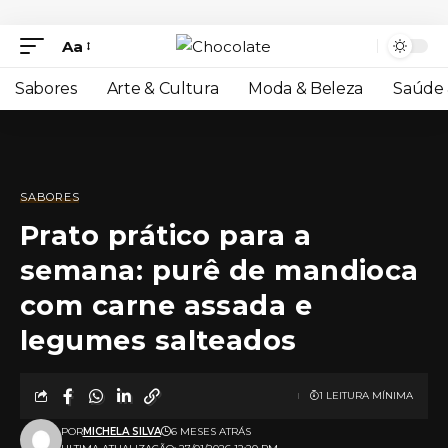
Aa
Sabores
Arte & Cultura
Moda & Beleza
Saúde 
SABORES
Prato prático para a
semana: purê de mandioca
com carne assada e
legumes salteados
1 LEITURA MÍNIMA
POR
MICHELA SILVA
6 MESES ATRÁS