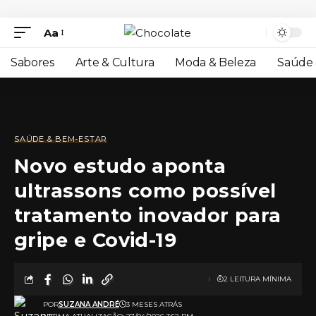
Aa
Sabores
Arte & Cultura
Moda & Beleza
Saúde 
SAÚDE & BEM-ESTAR
Novo estudo aponta
ultrassons como possível
tratamento inovador para
gripe e Covid-19
2 LEITURA MÍNIMA
POR
SUZANA ANDRÉ
3 MESES ATRÁS